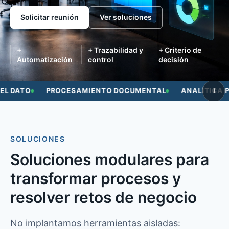
Solicitar reunión
Ver soluciones
+
+ Trazabilidad y
+ Criterio de
Automatización
control
decisión
Analítica y BI, Integración y automatización, Calidad y gob
 DATO
PROCESAMIENTO DOCUMENTAL
ANALÍTICA PR
Ⅱ
SOLUCIONES
Soluciones modulares para
transformar procesos y
resolver retos de negocio
No implantamos herramientas aisladas: