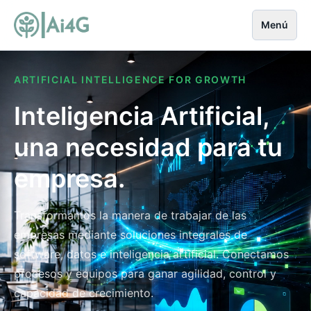
Menú
ARTIFICIAL INTELLIGENCE FOR GROWTH
Inteligencia Artificial,
una necesidad para tu
empresa.
Transformamos la manera de trabajar de las
empresas mediante soluciones integrales de
software, datos e inteligencia artificial. Conectamos
procesos y equipos para ganar agilidad, control y
capacidad de crecimiento.